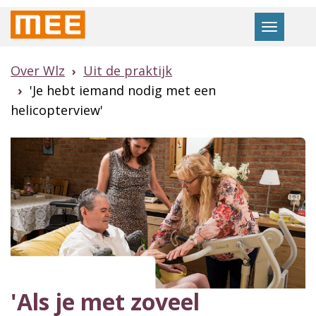
Naar
Toggle
hoofdinhoud
navigat
Over Wlz
Uit de praktijk
'Je hebt iemand nodig met een
helicopterview'
'Als je met zoveel