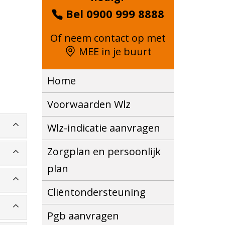
Bel 0900 999 8888
Of neem contact op met
MEE in je buurt
Home
Voorwaarden Wlz
Wlz-indicatie aanvragen
Zorgplan en persoonlijk
plan
Cliëntondersteuning
Pgb aanvragen