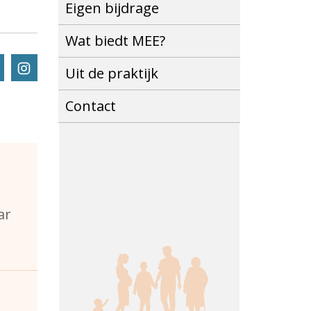
Eigen bijdrage
Wat biedt MEE?
Volg ons via Instagram
Uit de praktijk
Contact
ar