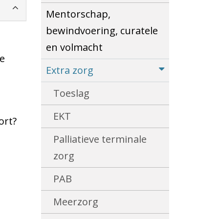
Mentorschap,
bewindvoering, curatele
en volmacht
je
Extra zorg
Toeslag
EKT
ort?
Palliatieve terminale
zorg
PAB
Meerzorg