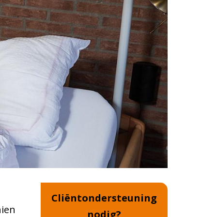
Cliëntondersteuning
hien
nodig?