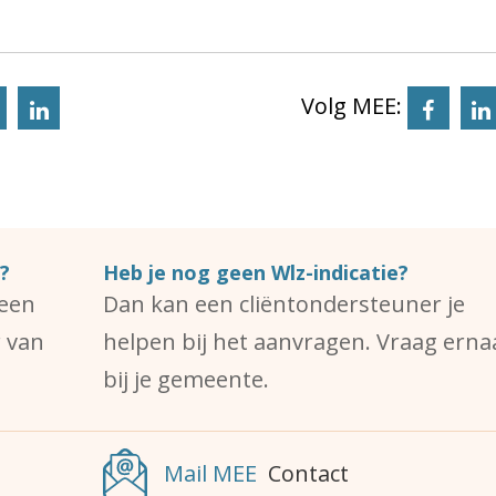
Volg MEE:
 pagina via X
 deze pagina via Bluesky
?
Heb je nog geen Wlz-indicatie?
 een
Dan kan een cliëntondersteuner je
r van
helpen bij het aanvragen. Vraag erna
bij je gemeente.
Mail MEE
Contact