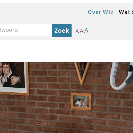
Over Wlz
Wat 
A
Zoek
A
A