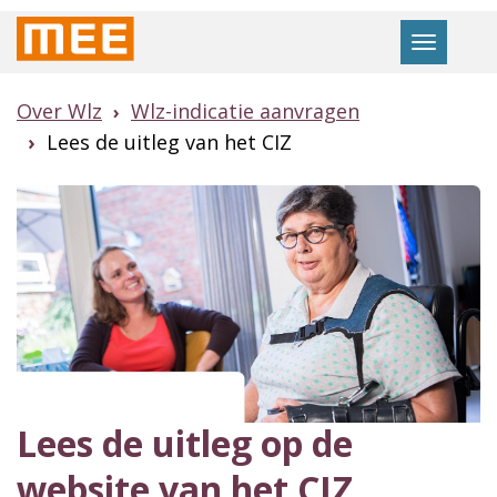
Naar
Toggle
hoofdinhoud
navigat
Over Wlz
Wlz-indicatie aanvragen
Lees de uitleg van het CIZ
Lees de uitleg op de
website van het CIZ