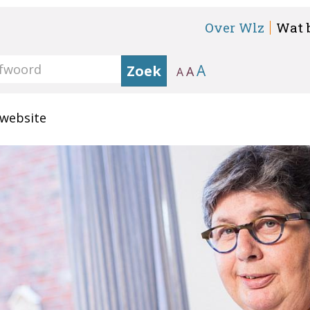
Over Wlz
Wat 
A
Zoek
A
A
 website