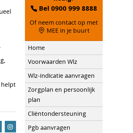
Bel 0900 999 8888
ueel
Of neem contact op met
MEE in je buurt
.
Home
g,
Voorwaarden Wlz
Wlz-indicatie aanvragen
 helpt
Zorgplan en persoonlijk
plan
Cliëntondersteuning
Volg ons via Instagram
Pgb aanvragen