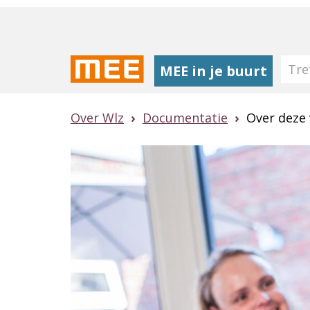
Naar
hoofdinhoud
MEE in je buurt
Over Wlz
Documentatie
Over deze