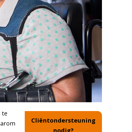
 te
Cliëntondersteuning
daarom
nodig?