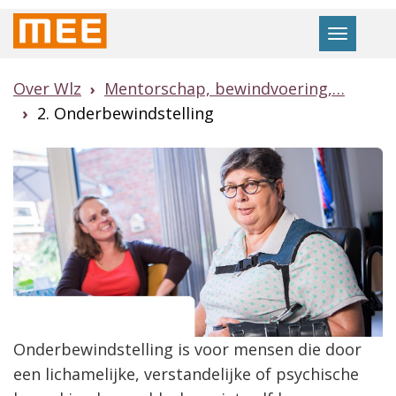
Naar
Toggle
hoofdinhoud
navigat
Over Wlz
Mentorschap, bewindvoering,…
2. Onderbewindstelling
Onderbewindstelling is voor mensen die door
een lichamelijke, verstandelijke of psychische