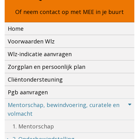
Of neem contact op met
MEE in je buurt
Home
Voorwaarden Wlz
Wlz-indicatie aanvragen
Zorgplan en persoonlijk plan
Cliëntondersteuning
Pgb aanvragen
Mentorschap, bewindvoering, curatele en
volmacht
1. Mentorschap